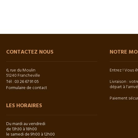
CONTACTEZ NOUS
NOTRE MO
6, rue du Moulin
Entrez ! Vous 
51240 Francheville
Tél : 03 26 67 91 05
Livraison : votr
départ à l'arriv
Formulaire de contact
Paiement sécur
LES HORAIRES
Du mardi au vendredi
de 13h30 à 18h00
le samedi de 9h00 à 12h00