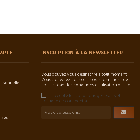
MPTE
INSCRIPTION À LA NEWSLETTER
Vous pouvez vous désinscrire à tout moment.
Vous trouverez pour cela nos informations de
ersonnelles
contact dans les conditions d'utilisation du site.
J'accepte les conditions générales et la
politique de confidentialité
tives