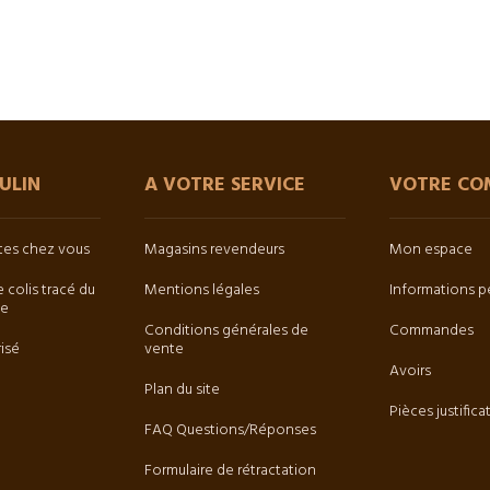
ULIN
A VOTRE SERVICE
VOTRE CO
êtes chez vous
Magasins revendeurs
Mon espace
e colis tracé du
Mentions légales
Informations p
ée
Conditions générales de
Commandes
isé
vente
Avoirs
Plan du site
Pièces justifica
FAQ Questions/Réponses
Formulaire de rétractation