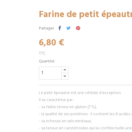
Farine de petit épeaut
Partager
6,80 €
TTC
Quantité
Le petit épeautre est une céréale d'exception.
Il se caractérise par :
- sa faible teneur en gluten (7 %),
- la qualité de ses protéines : il contient les 8 acide
- sa richesse en sels minéraux,
- sa teneur en caroténoïdes qui lui confère belle un