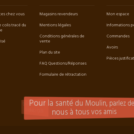
êtes chez vous
Magasins revendeurs
Mon espace
e colis tracé du
Mentions légales
Informations p
ée
Conditions générales de
Commandes
isé
vente
Avoirs
Plan du site
Pièces justifica
FAQ Questions/Réponses
Formulaire de rétractation
Pour la santé du Moulin, parlez de
Pour VOTRE santé, pratiquez une
activité physique régulière
nous à tous vos amis