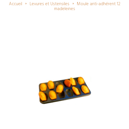
navigation
Accueil
Levures et Ustensiles
Moule anti-adhérent 12
madeleines